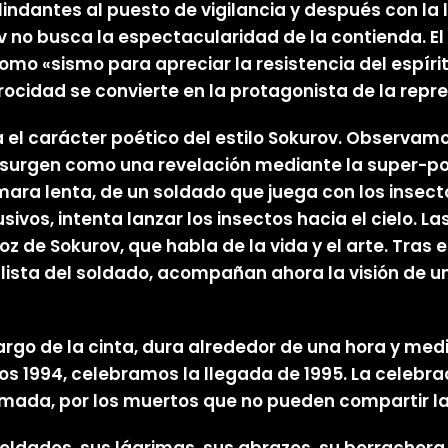
ndantes al puesto de vigilancia y después con la 
o busca la espectacularidad de la contienda. El a
como «sismo para apreciar la resistencia del espí
ocidad se convierte en la protagonista de la repr
za el carácter poético del estilo Sokurov. Obser
surgen como una revelación mediante la super-posi
ámara lenta, de un soldado que juega con los insec
sivos, intenta lanzar los insectos hacia el cielo. 
z de Sokurov, que habla de la vida y el arte. Tra
ista del soldado, acompañan ahora la visión de un
argo de la cinta, dura alrededor de una hora y med
os 1994, celebramos la llegada de 1995. La celebra
ra amada, por los muertos que no pueden compartir l
oldados, sus lágrimas, sus abrazos, su borrachera 