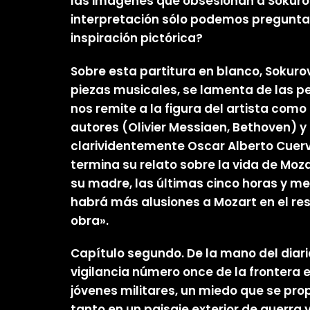
las imágenes que obsesionan a Sokurov 
interpretación sólo podemos preguntar
inspiración pictórica?
Sobre esta partitura en blanco, Sokuro
piezas musicales, se lamenta de las pen
nos remite a la figura del artista como
autores (Olivier Messiaen, Bethoven) y
clarividentemente Oscar Alberto Cuervo
termina su relato sobre la vida de Moza
su madre, las últimas cinco horas y med
habrá más alusiones a Mozart en el res
obra».
Capítulo segundo. De la mano del diari
vigilancia número once de la frontera e
jóvenes militares, un miedo que se pro
tanto en un paisaje exterior de guerra 