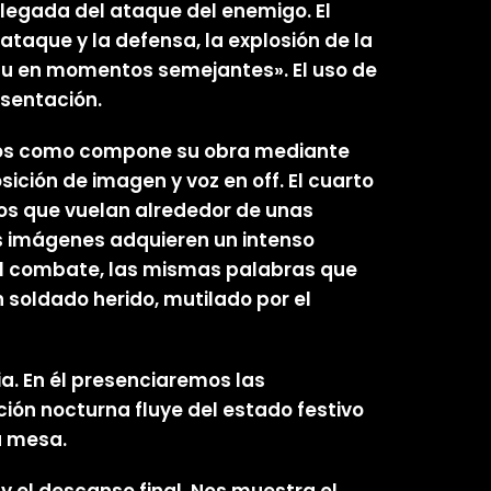
llegada del ataque del enemigo. El
taque y la defensa, la explosión de la
ritu en momentos semejantes». El uso de
esentación.
vamos como compone su obra mediante
ción de imagen y voz en off. El cuarto
tos que vuelan alrededor de unas
Las imágenes adquieren un intenso
s el combate, las mismas palabras que
 soldado herido, mutilado por el
ia. En él presenciaremos las
ción nocturna fluye del estado festivo
a mesa.
y el descanso final. Nos muestra el