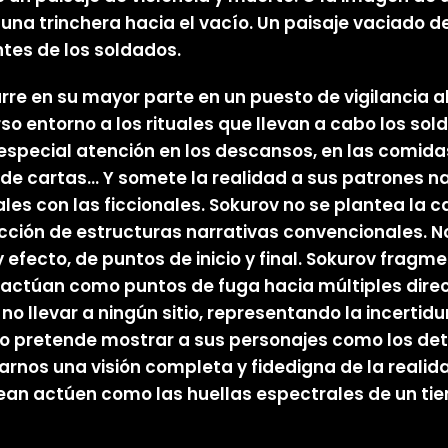
una trinchera hacia el vacío. Un paisaje vaciado 
tes de los soldados.
rre en su mayor parte en un puesto de vigilancia al
 entorno a los rituales que llevan a cabo los sol
n especial atención en los descansos, en las comida
ra de cartas… Y somete la realidad a sus patrones 
s con las ficcionales. Sokurov no se plantea la c
ión de estructuras narrativas convencionales. No 
efecto, de puntos de inicio y final. Sokurov frag
túan como puntos de fuga hacia múltiples direcc
o llevar a ningún sitio, representando la incerti
no pretende mostrar a sus personajes como los de
os una visión completa y fidedigna de la realidad,
dean actúen como las huellas espectrales de un tie