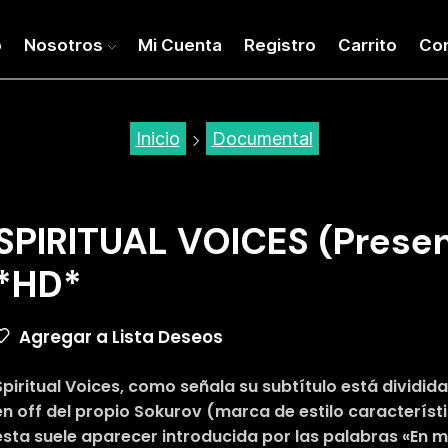
o
Nosotros
Mi Cuenta
Registro
Carrito
Co
Inicio
Documental
SPIRITUAL VOICES (Presen
*HD*
Agregar a Lista Deseos
Spiritual Voices, como señala su subtítulo está dividid
en off del propio Sokurov (marca de estilo característ
ésta suele aparecer introducida por las palabras «En m