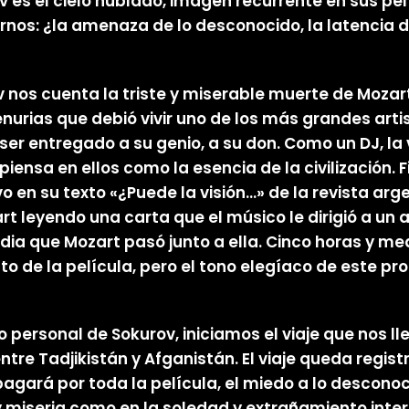
es el cielo nublado, imagen recurrente en sus pelí
nos: ¿la amenaza de lo desconocido, la latencia de
v nos cuenta la triste y miserable muerte de Mozar
urias que debió vivir uno de los más grandes artist
 ser entregado a su genio, a su don. Como un DJ, la
 piensa en ellos como la esencia de la civilización
 en su texto «¿Puede la visión…» de la revista arg
rt leyendo una carta que el músico le dirigió a un a
ia que Mozart pasó junto a ella. Cinco horas y medi
to de la película, pero el tono elegíaco de este 
o personal de Sokurov, iniciamos el viaje que nos l
ntre Tadjikistán y Afganistán. El viaje queda regis
pagará por toda la película, el miedo a lo desconoc
y miseria como en la soledad y extrañamiento interi