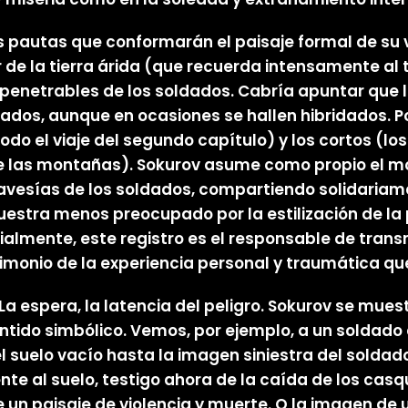
s pautas que conformarán el paisaje formal de su vi
r de la tierra árida (que recuerda intensamente al 
mpenetrables de los soldados. Cabría apuntar que 
ados, aunque en ocasiones se hallen hibridados. P
odo el viaje del segundo capítulo) y los cortos (lo
 de las montañas). Sokurov asume como propio el m
travesías de los soldados, compartiendo solidariam
uestra menos preocupado por la estilización de la
ialmente, este registro es el responsable de trans
stimonio de la experiencia personal y traumática qu
. La espera, la latencia del peligro. Sokurov se mu
do simbólico. Vemos, por ejemplo, a un soldado d
 suelo vacío hasta la imagen siniestra del soldad
te al suelo, testigo ahora de la caída de los casqu
n paisaje de violencia y muerte. O la imagen de uno