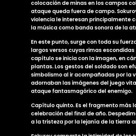
colocación de minas en los campos coli
ataque queda fuera de campo. Sokurov n
violencia le interesan principalmente 
la música como banda sonora de la atr
En este punto, surge con toda su fuer
largos versos cuyas rimas escondidas 
capítulo se inicia con la imagen, en c
plantas. Los gestos del soldado son efu
simbolismo al ir acompañadas por la vo
adornaban las imágenes del juego vital
ataque fantasmagórico del enemigo.
Capítulo quinto. Es el fragmento más l
celebración del final de año. Despedim
a la tristeza por la lejanía de la tier
Sokurov comparte la intimidad de los s