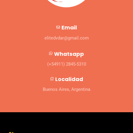
Email
elitedvdar@gmail.com
Whatsapp
(+54911) 2845-5310
Localidad
Buenos Aires, Argentina