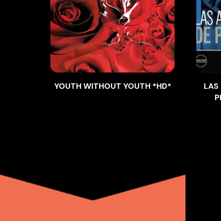
YOUTH WITHOUT YOUTH *HD*
LAS
P