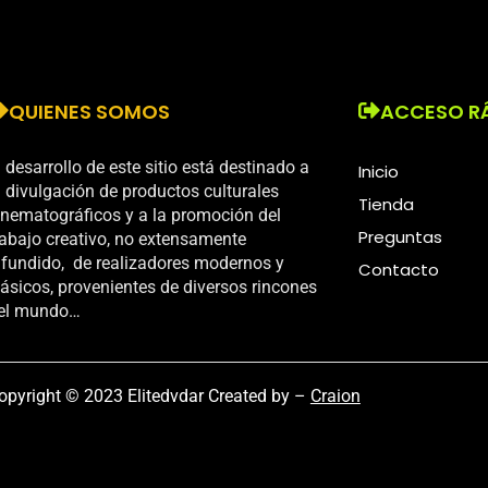
QUIENES SOMOS
ACCESO R
l desarrollo de este sitio está destinado a
Inicio
a divulgación de productos culturales
Tienda
inematográficos y a la promoción del
Preguntas
rabajo creativo, no extensamente
ifundido, de realizadores modernos y
Contacto
lásicos, provenientes de diversos rincones
el mundo…
opyright © 2023 Elitedvdar Created by –
Craion