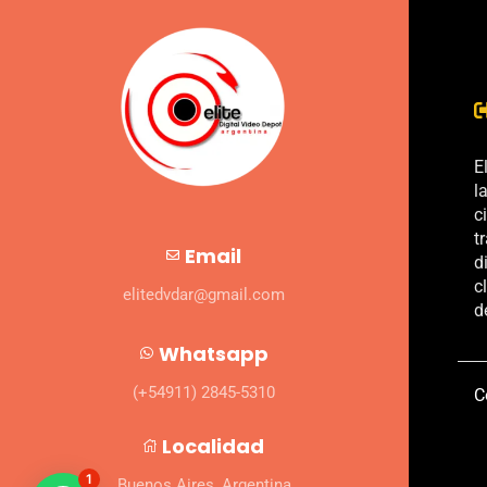
E
l
c
t
Email
d
c
elitedvdar@gmail.com
d
Whatsapp
(+54911) 2845-5310
C
Localidad
1
Buenos Aires, Argentina