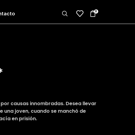
0
ntacto
*
s por causas innombradas. Desea llevar
 de una joven, cuando se manchó de
cía en prisión.