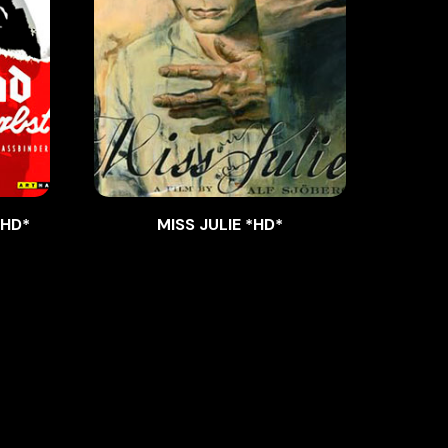
*HD*
MISS JULIE *HD*
MOTIN 