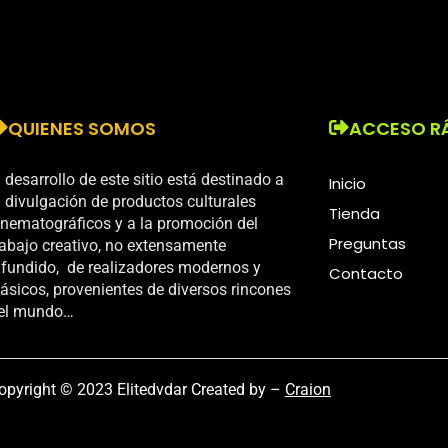
QUIENES SOMOS
ACCESO R
l desarrollo de este sitio está destinado a
Inicio
a divulgación de productos culturales
Tienda
inematográficos y a la promoción del
Preguntas
rabajo creativo, no extensamente
ifundido, de realizadores modernos y
Contacto
lásicos, provenientes de diversos rincones
el mundo…
opyright © 2023 Elitedvdar Created by –
Craion