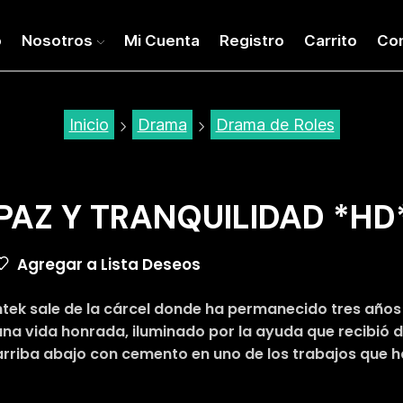
o
Nosotros
Mi Cuenta
Registro
Carrito
Co
Inicio
Drama
Drama de Roles
PAZ Y TRANQUILIDAD *HD
Agregar a Lista Deseos
ntek sale de la cárcel donde ha permanecido tres año
una vida honrada, iluminado por la ayuda que recibió
arriba abajo con cemento en uno de los trabajos que ha