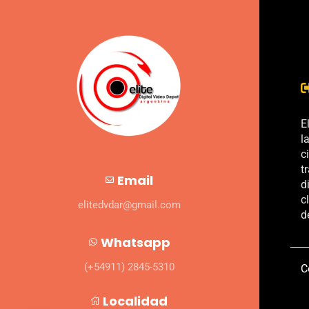
E
l
c
t
Email
d
c
elitedvdar@gmail.com
d
Whatsapp
(+54911) 2845-5310
C
Localidad