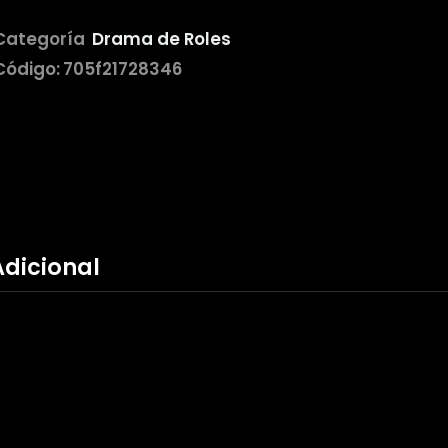
Categoría
Drama de Roles
Código:
705f21728346
Adicional