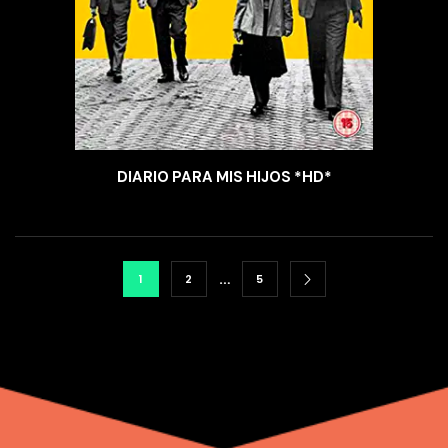
DIARIO PARA MIS HIJOS *HD*
…
1
2
5