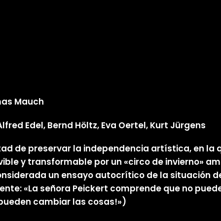
mas Mauch
lfred Edel, Bernd Höltz, Eva Oertel, Kurt Jürgens
ad de preservar la independencia artística, en la qu
ible y transformable por un «circo de invierno» a
onsiderada un ensayo autocrítico de la situación de
nte: «La señora Peickert comprende que no puede se
 pueden cambiar las cosas!»)