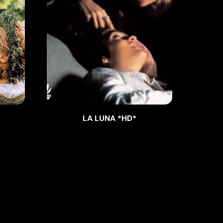
LA LUNA *HD*
LA H