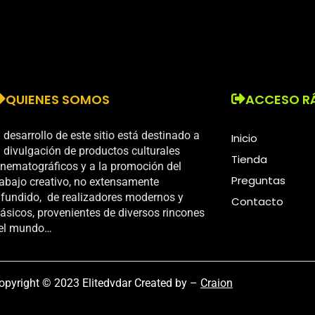
QUIENES SOMOS
ACCESO R
l desarrollo de este sitio está destinado a
Inicio
a divulgación de productos culturales
Tienda
inematográficos y a la promoción del
Preguntas
rabajo creativo, no extensamente
ifundido, de realizadores modernos y
Contacto
lásicos, provenientes de diversos rincones
el mundo…
opyright © 2023 Elitedvdar Created by –
Craion