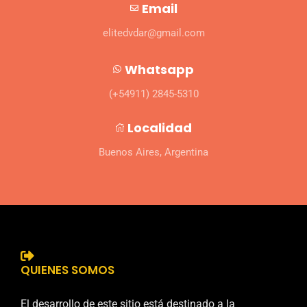
Email
elitedvdar@gmail.com
Whatsapp
(+54911) 2845-5310
Localidad
Buenos Aires, Argentina
QUIENES SOMOS
El desarrollo de este sitio está destinado a la