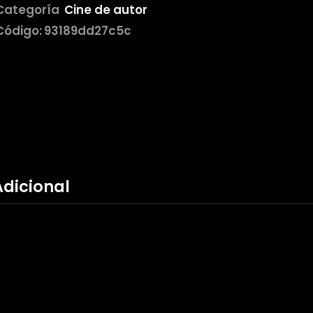
Categoría
Cine de autor
Código:
93189dd27c5c
Adicional