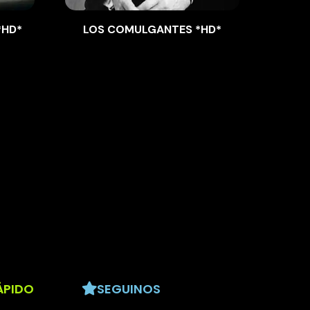
*HD*
LOS COMULGANTES *HD*
THE 
ÁPIDO
SEGUINOS