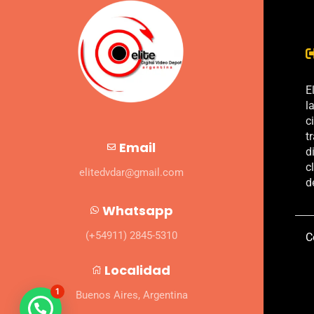
E
l
c
t
Email
d
c
elitedvdar@gmail.com
d
Whatsapp
(+54911) 2845-5310
C
Localidad
1
Buenos Aires, Argentina