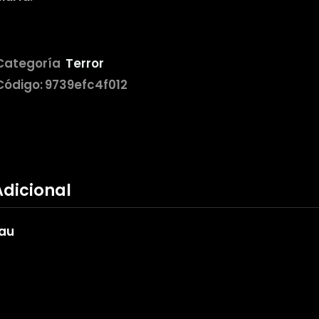
Categoría
Terror
Código:
9739efc4f012
Adicional
eau