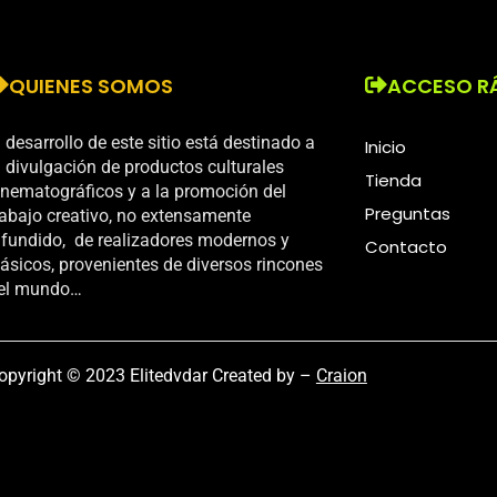
QUIENES SOMOS
ACCESO R
l desarrollo de este sitio está destinado a
Inicio
a divulgación de productos culturales
Tienda
inematográficos y a la promoción del
Preguntas
rabajo creativo, no extensamente
ifundido, de realizadores modernos y
Contacto
lásicos, provenientes de diversos rincones
el mundo…
opyright © 2023 Elitedvdar Created by –
Craion