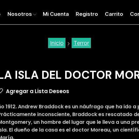
o
Nosotros
Mi Cuenta
Registro
Carrito
Co
Inicio
Terror
LA ISLA DEL DOCTOR MO
Agregar a Lista Deseos
ño 1912. Andrew Braddock es un náufrago que ha ido a pa
Prácticamente inconsciente, Braddock es rescatado de
Montgomery, un hombre del lugar que le lleva a una pre
isla. El dueño de la casa es el doctor Moreau, un cientí
María.