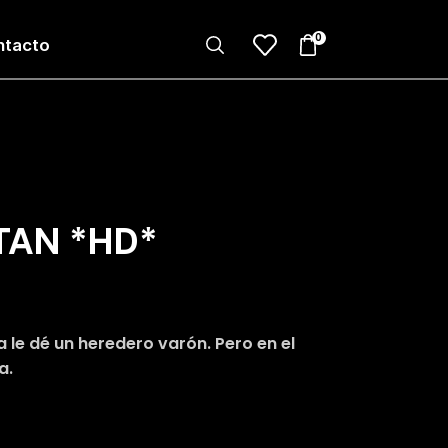
0
ntacto
LTAN *HD*
 le dé un heredero varón. Pero en el
a.