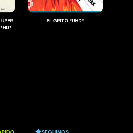
LUPER
EL GRITO *UHD*
LA 
 *HD*
ÁPIDO
SEGUINOS