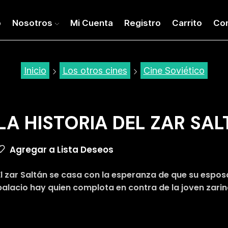
o
Nosotros
Mi Cuenta
Registro
Carrito
Co
Inicio
Los otros cines
Cine Soviético
LA HISTORIA DEL ZAR SA
Agregar a Lista Deseos
El zar Saltán se casa con la esperanza de que su esposa
palacio hay quien complota en contra de la joven zarin