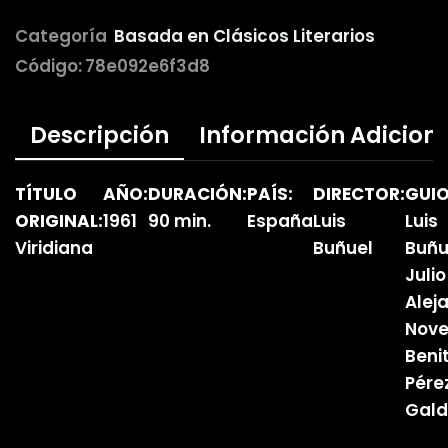
Categoría
Basada en Clásicos Literarios
Código:
78e092e6f3d8
Descripción
Información Adicion
TÍTULO
AÑO:
DURACIÓN:
PAÍS:
DIRECTOR:
GUIO
ORIGINAL:
1961
90 min.
España
Luis
Luis
Viridiana
Buñuel
Buñu
Julio
Alej
Nove
Beni
Pére
Gald