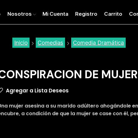
o
Nosotros
Mi Cuenta
Registro
Carrito
Co
Inicio
Comedias
Comedia Dramática
CONSPIRACION DE MUJER
Agregar a Lista Deseos
Una mujer asesina a su marido adúltero ahogándole en l
encubre, a condición de que la mujer se case con él, pe