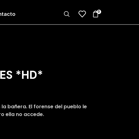
0
ntacto
ES *HD*
a bañera. El forense del pueblo le
ro ella no accede.