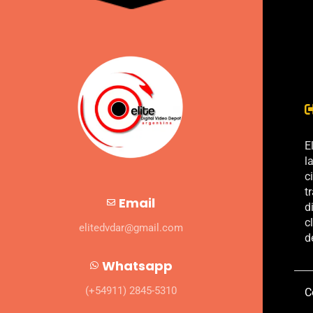
E
l
c
t
Email
d
c
elitedvdar@gmail.com
d
Whatsapp
(+54911) 2845-5310
C