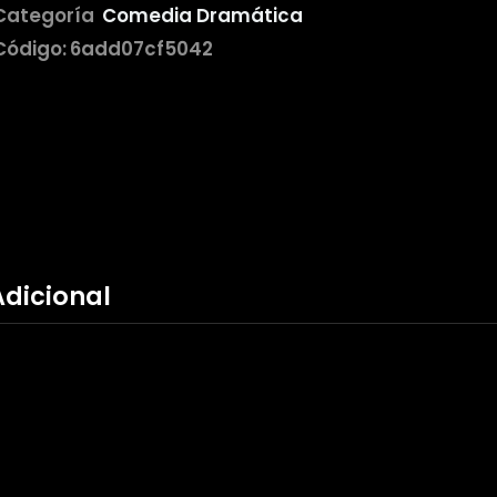
Categoría
Comedia Dramática
Código:
6add07cf5042
Adicional
s