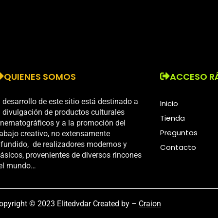
QUIENES SOMOS
ACCESO R
l desarrollo de este sitio está destinado a
Inicio
a divulgación de productos culturales
Tienda
inematográficos y a la promoción del
Preguntas
rabajo creativo, no extensamente
ifundido, de realizadores modernos y
Contacto
lásicos, provenientes de diversos rincones
el mundo…
opyright © 2023 Elitedvdar Created by –
Craion