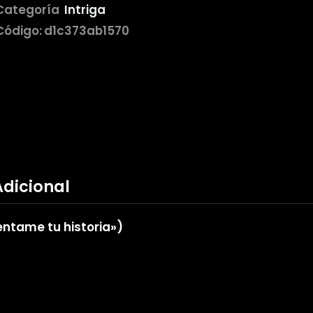
Categoría
Intriga
Código:
d1c373ab1570
Adicional
ntame tu historia»)