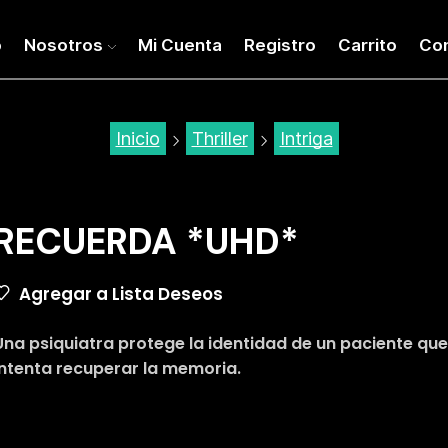
o
Nosotros
Mi Cuenta
Registro
Carrito
Co
Inicio
Thriller
Intriga
RECUERDA *UHD*
Agregar a Lista Deseos
Una psiquiatra protege la identidad de un paciente qu
intenta recuperar la memoria.