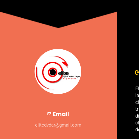
E
l
c
t
Email
d
c
elitedvdar@gmail.com
d