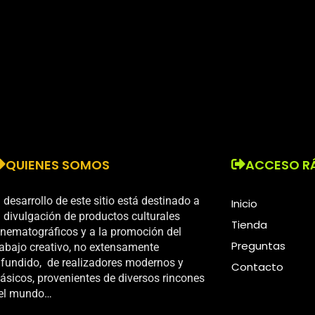
QUIENES SOMOS
ACCESO R
l desarrollo de este sitio está destinado a
Inicio
a divulgación de productos culturales
Tienda
inematográficos y a la promoción del
Preguntas
rabajo creativo, no extensamente
ifundido, de realizadores modernos y
Contacto
lásicos, provenientes de diversos rincones
el mundo…