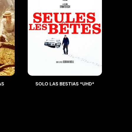
AS
SOLO LAS BESTIAS *UHD*
EL 