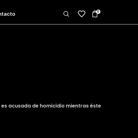
0
ntacto
e es acusada de homicidio mientras éste