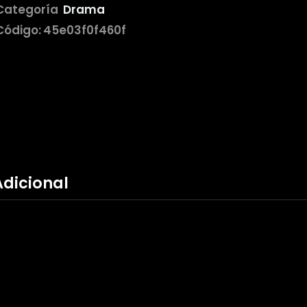
Categoría
Drama
Código:
45e03f0f460f
Adicional