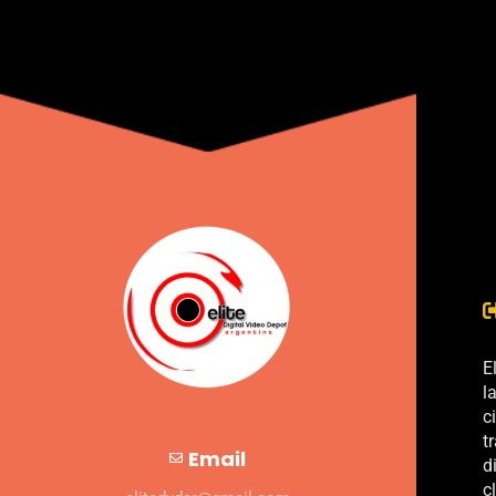
E
l
c
t
Email
d
c