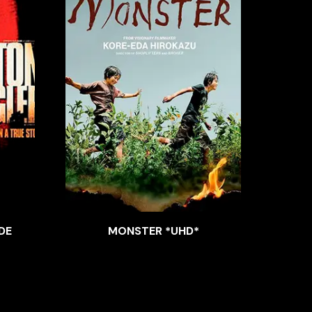
DE
MONSTER *UHD*
CUER