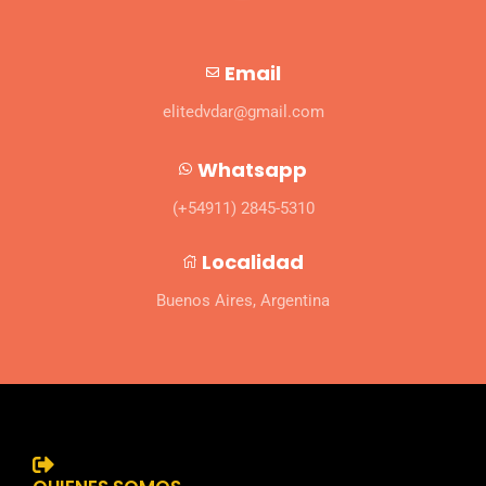
Email
elitedvdar@gmail.com
Whatsapp
(+54911) 2845-5310
Localidad
Buenos Aires, Argentina