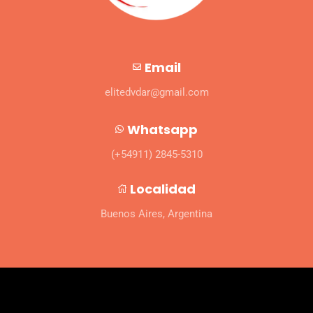
Email
elitedvdar@gmail.com
Whatsapp
(+54911) 2845-5310
Localidad
Buenos Aires, Argentina