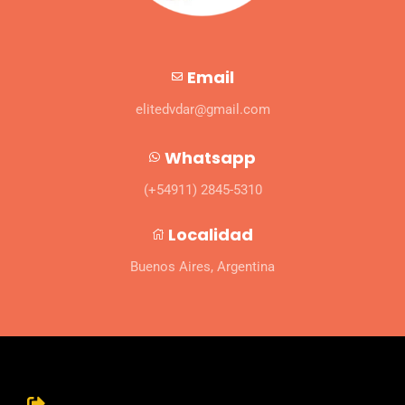
Email
elitedvdar@gmail.com
Whatsapp
(+54911) 2845-5310
Localidad
Buenos Aires, Argentina