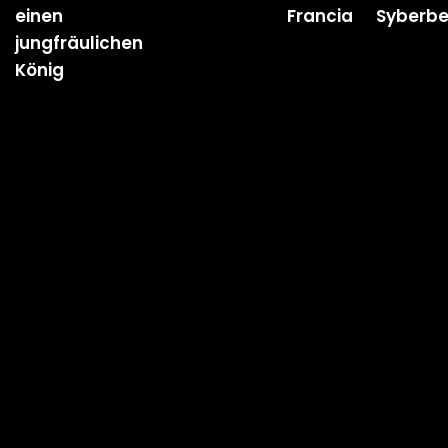
einen
Francia
Syberbe
jungfräulichen
König