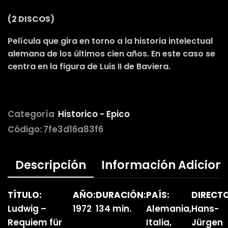
(2 DISCOS)
Película que gira en torno a la historia intelectual
alemana de los últimos cien años. En este caso se
centra en la figura de Luis II de Baviera.
Categoría
Historico - Epico
Código:
7fe3d16a83f6
Descripción
Información Adicion
TÍTULO:
AÑO:
DURACIÓN:
PAÍS:
DIRECTO
Ludwig –
1972
134 min.
Alemania,
Hans-
Requiem für
Italia,
Jürgen