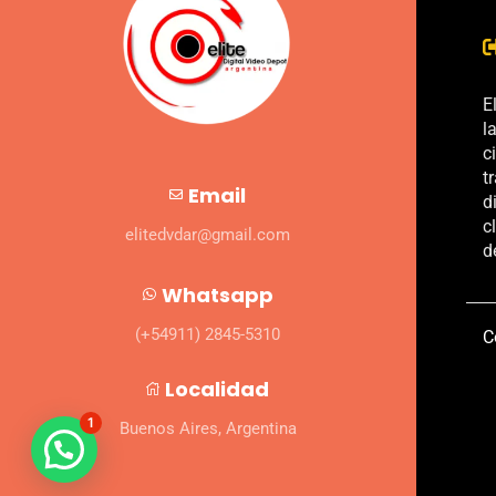
E
l
c
t
Email
d
c
elitedvdar@gmail.com
d
Whatsapp
(+54911) 2845-5310
C
Localidad
1
Buenos Aires, Argentina