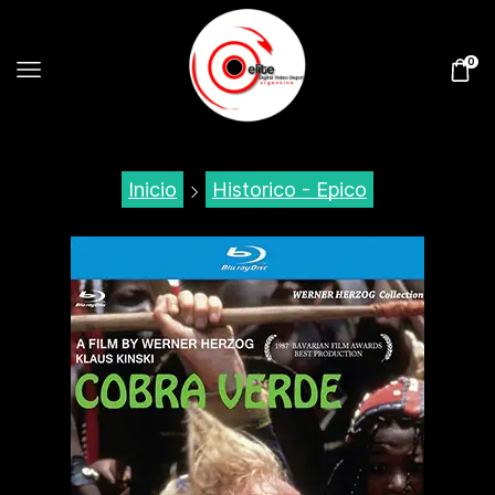
0
Inicio
Historico - Epico