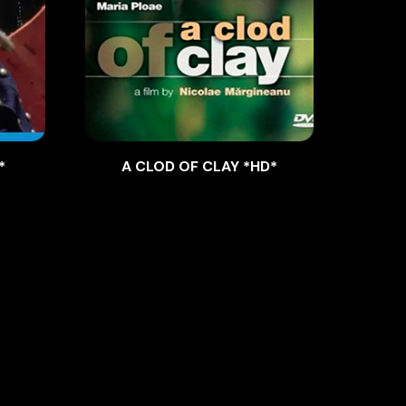
*
A CLOD OF CLAY *HD*
CA