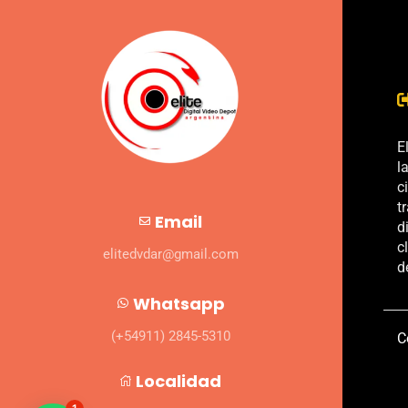
E
l
c
t
Email
d
c
elitedvdar@gmail.com
d
Whatsapp
(+54911) 2845-5310
C
Localidad