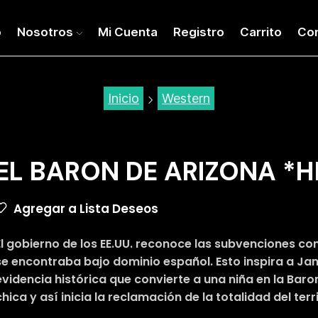
o
Nosotros
Mi Cuenta
Registro
Carrito
Co
Inicio
Western
EL BARON DE ARIZONA *H
Agregar a Lista Deseos
El gobierno de los EE.UU. reconoce las subvenciones co
se encontraba bajo dominio español. Esto inspira a Ja
evidencia histórica que convierte a una niña en la Baro
chica y así inicia la reclamación de la totalidad del terr