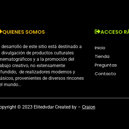
QUIENES SOMOS
ACCESO R
l desarrollo de este sitio está destinado a
Inicio
a divulgación de productos culturales
Tienda
inematográficos y a la promoción del
Preguntas
rabajo creativo, no extensamente
ifundido, de realizadores modernos y
Contacto
lásicos, provenientes de diversos rincones
el mundo…
opyright © 2023 Elitedvdar Created by –
Craion