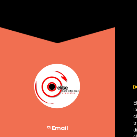
E
l
c
t
Email
d
c