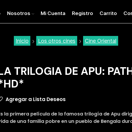
o
Nosotros
Mi Cuenta
Registro
Carrito
Co
Inicio
Los otros cines
Cine Oriental
LA TRILOGIA DE APU: PA
*HD*
Agregar a Lista Deseos
Es la primera película de la famosa trilogía de Apu dirig
vida de una familia pobre en un pueblo de Bengala dur