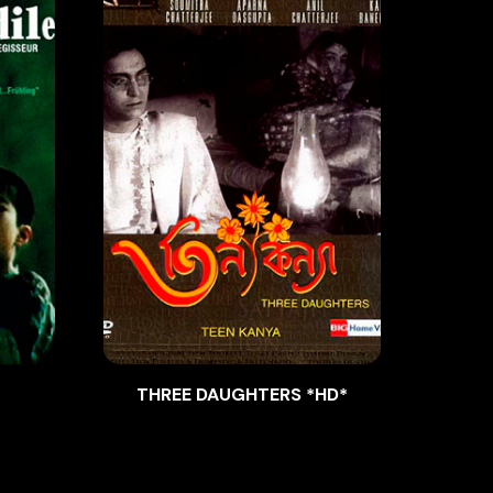
THREE DAUGHTERS *HD*
LU