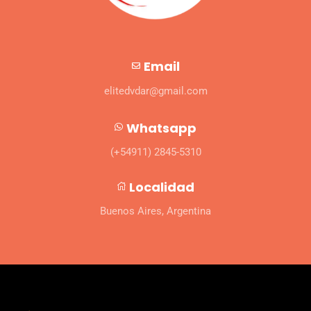
Email
elitedvdar@gmail.com
Whatsapp
(+54911) 2845-5310
Localidad
Buenos Aires, Argentina