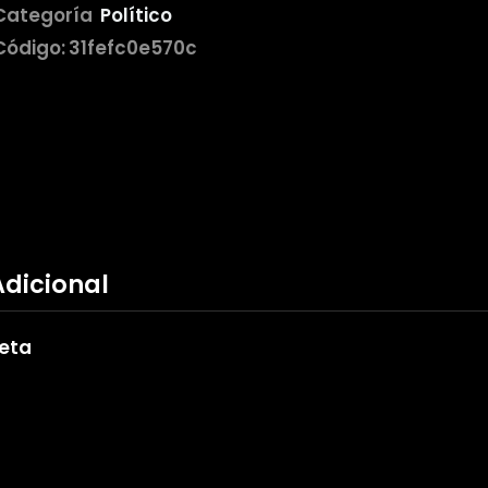
Categoría
Político
Código:
31fefc0e570c
Adicional
eta