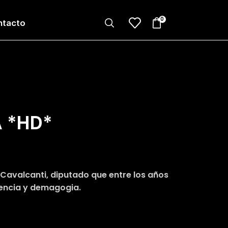
0
ntacto
 *HD*
o Cavalcanti, diputado que entre los años
olencia y demagogia.