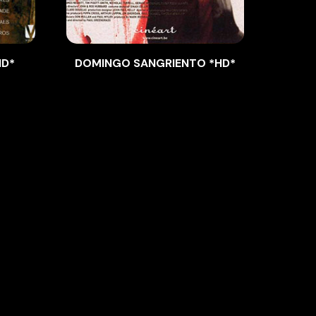
HD*
DOMINGO SANGRIENTO *HD*
ES