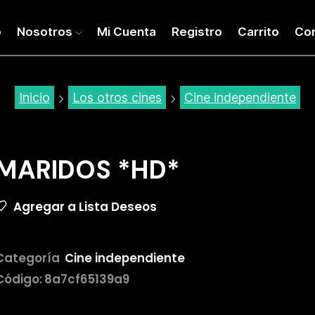
o
Nosotros
Mi Cuenta
Registro
Carrito
Co
Inicio
Los otros cines
Cine independiente
MARIDOS *HD*
Agregar a Lista Deseos
Categoría
Cine independiente
Código:
8a7cf65139a9