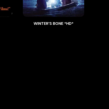
WINTER’S BONE *HD*
E