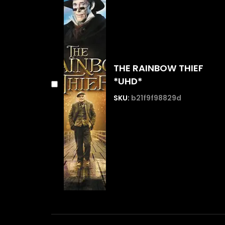
THE RAINBOW THIEF
*UHD*
SKU:
b21f9f98829d