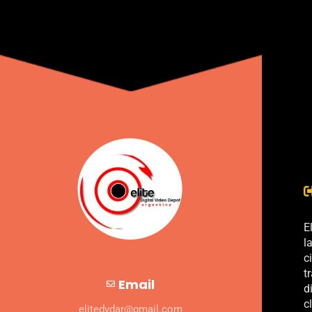
E
l
c
t
Email
d
c
elitedvdar@gmail.com