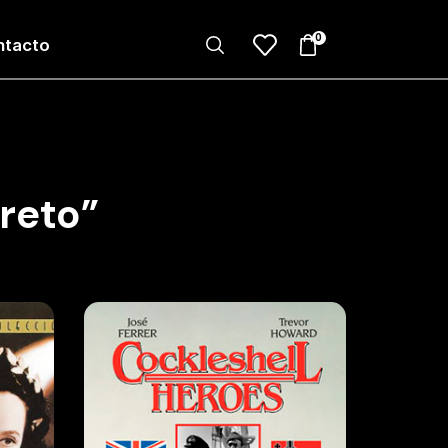
0
ntacto
reto”