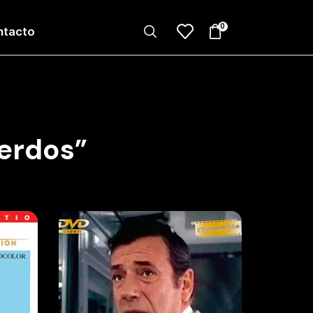
0
ntacto
erdos”