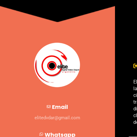
E
l
c
t
Email
d
c
elitedvdar@gmail.com
d
Whatsapp