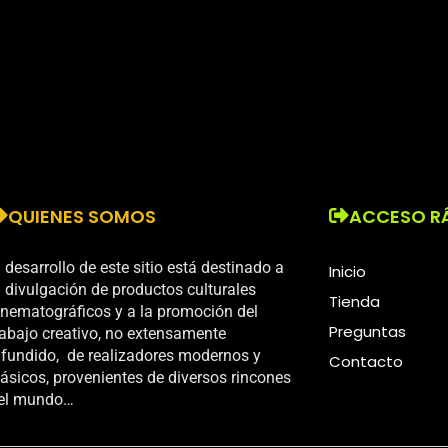
QUIENES SOMOS
ACCESO R
l desarrollo de este sitio está destinado a
Inicio
a divulgación de productos culturales
Tienda
inematográficos y a la promoción del
Preguntas
rabajo creativo, no extensamente
ifundido, de realizadores modernos y
Contacto
lásicos, provenientes de diversos rincones
el mundo…