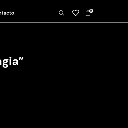
0
ntacto
gia”