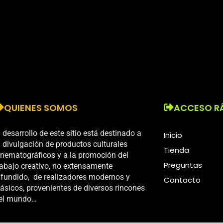
QUIENES SOMOS
ACCESO R
l desarrollo de este sitio está destinado a
Inicio
a divulgación de productos culturales
Tienda
inematográficos y a la promoción del
Preguntas
rabajo creativo, no extensamente
ifundido, de realizadores modernos y
Contacto
lásicos, provenientes de diversos rincones
el mundo…