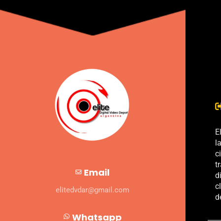
E
l
c
t
Email
d
c
elitedvdar@gmail.com
d
Whatsapp