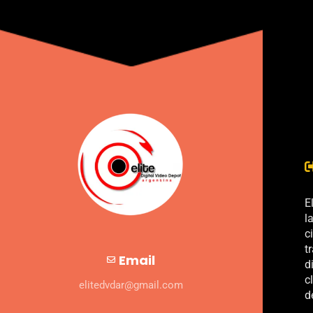
E
l
c
t
Email
d
c
elitedvdar@gmail.com
d