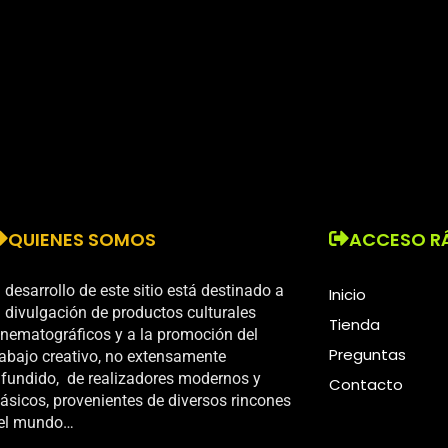
QUIENES SOMOS
ACCESO R
l desarrollo de este sitio está destinado a
Inicio
a divulgación de productos culturales
Tienda
inematográficos y a la promoción del
Preguntas
rabajo creativo, no extensamente
ifundido, de realizadores modernos y
Contacto
lásicos, provenientes de diversos rincones
el mundo…