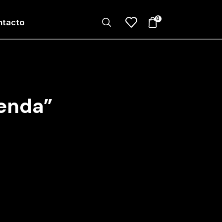
0
ntacto
enda”