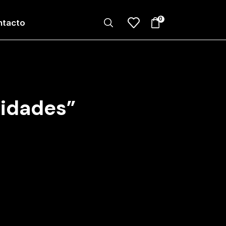
0
ntacto
lidades”