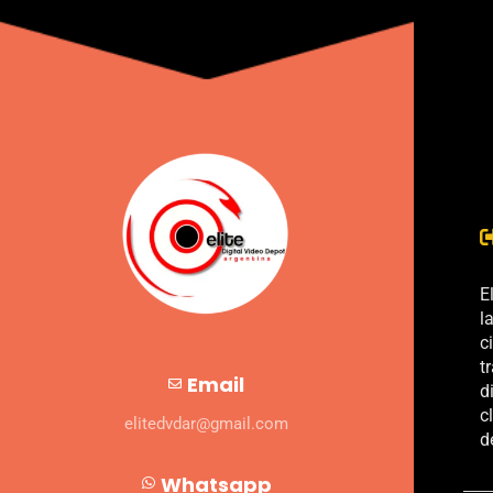
E
l
c
t
Email
d
c
elitedvdar@gmail.com
d
Whatsapp