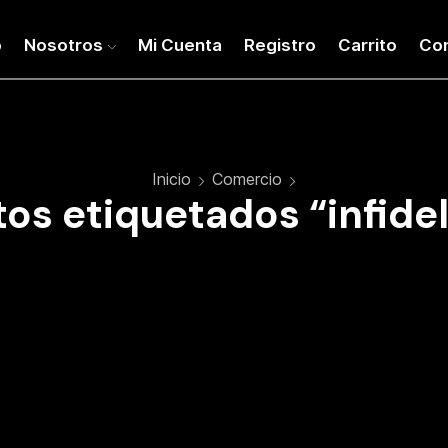
o
Nosotros
Mi Cuenta
Registro
Carrito
Co
Inicio
Comercio
os etiquetados “infide