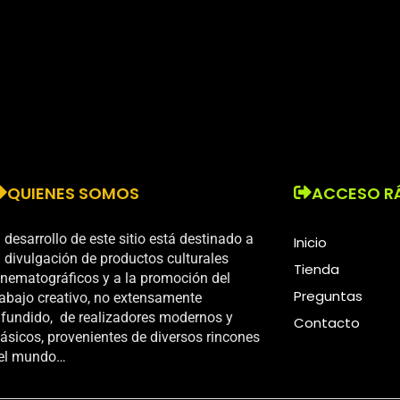
QUIENES SOMOS
ACCESO R
l desarrollo de este sitio está destinado a
Inicio
a divulgación de productos culturales
Tienda
inematográficos y a la promoción del
Preguntas
rabajo creativo, no extensamente
ifundido, de realizadores modernos y
Contacto
lásicos, provenientes de diversos rincones
el mundo…