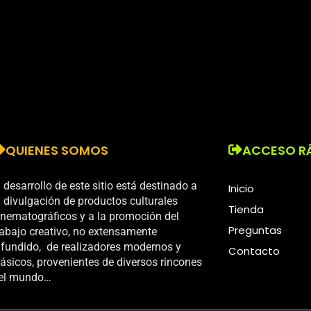
QUIENES SOMOS
ACCESO R
l desarrollo de este sitio está destinado a
Inicio
a divulgación de productos culturales
Tienda
inematográficos y a la promoción del
Preguntas
rabajo creativo, no extensamente
ifundido, de realizadores modernos y
Contacto
lásicos, provenientes de diversos rincones
el mundo…