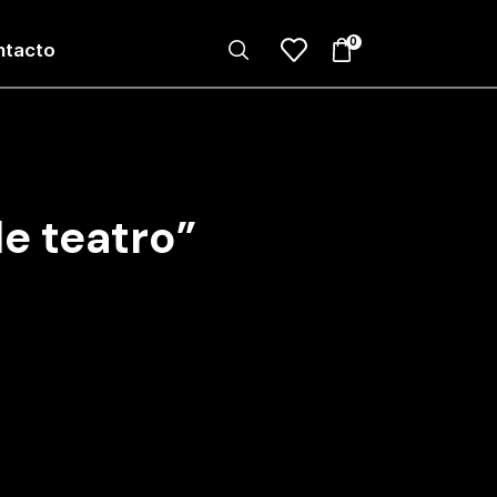
0
ntacto
e teatro”