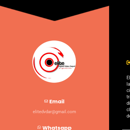
E
l
c
t
Email
d
c
elitedvdar@gmail.com
d
Whatsapp