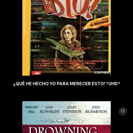
¿QUÉ HE HECHO YO PARA MERECER ESTO! *UHD*